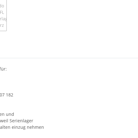
für:
407 182
ken und
weil Serienlager
rhalten einzug nehmen