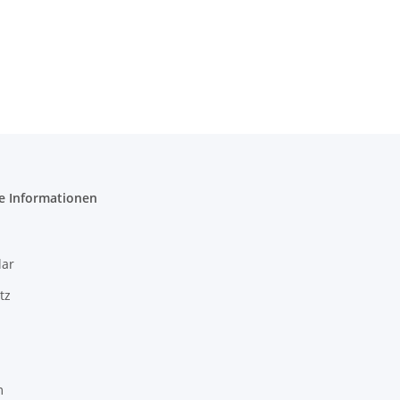
e Informationen
ar
tz
m