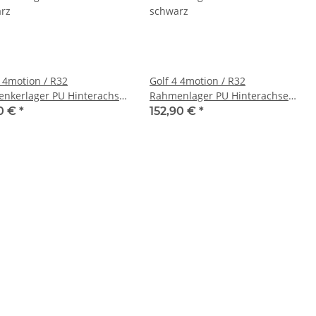
4 4motion / R32
Golf 4 4motion / R32
enkerlager PU Hinterachse
Rahmenlager PU Hinterachse
rz
schwarz
0 €
*
152,90 €
*