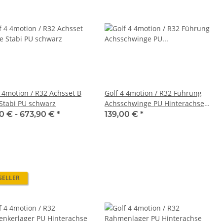
4 4motion / R32 Achsset B
Golf 4 4motion / R32 Führung
Stabi PU schwarz
Achsschwinge PU Hinterachse
schwarz
0 € -
673,90 €
*
139,00 €
*
SELLER