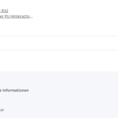
n R32
er PU Hinterachse
e Informationen
ar