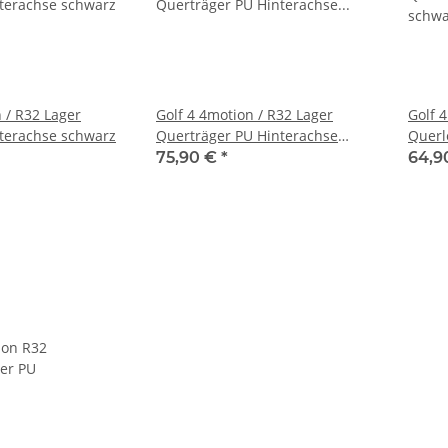
 / R32 Lager
Golf 4 4motion / R32 Lager
Golf 
terachse schwarz
Querträger PU Hinterachse
Querl
schwarz
schwa
75,90 €
*
64,9