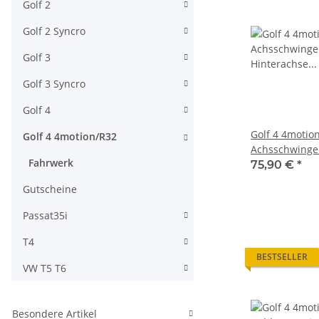
Golf 2
Golf 2 Syncro
Golf 3
Golf 3 Syncro
Golf 4
Golf 4 4motion
Golf 4 4motion/R32
Achsschwinge
Fahrwerk
Hinterachse s
75,90 €
*
Gutscheine
Passat35i
T4
BESTSELLER
VW T5 T6
Besondere Artikel