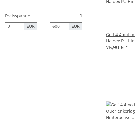
Preisspanne
EUR
EUR
Golf 4 4motion
Haldex PU Hin
75,90 €
*