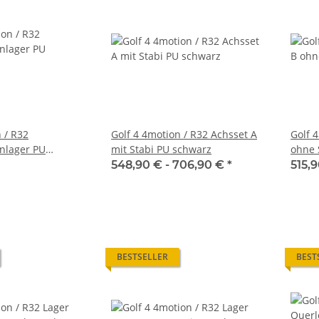
 / R32
Golf 4 4motion / R32 Achsset A
Golf 
nlager PU
mit Stabi PU schwarz
ohne 
chwarz
548,90 € -
706,90 €
*
515,9
BESTSELLER
BEST