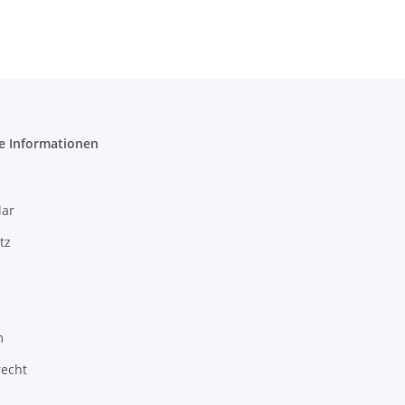
e Informationen
ar
tz
m
recht