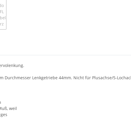
ervolenkung.
mm Durchmesser Lenkgetriebe 44mm. Nicht für Plusachse/5-Lochac
n
Muß, weil
iges