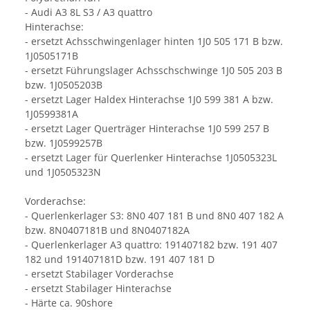
- Audi A3 8L S3 / A3 quattro
Hinterachse:
- ersetzt Achsschwingenlager hinten 1J0 505 171 B bzw.
1J0505171B
- ersetzt Führungslager Achsschschwinge 1J0 505 203 B
bzw. 1J0505203B
- ersetzt Lager Haldex Hinterachse 1J0 599 381 A bzw.
1J0599381A
- ersetzt Lager Querträger Hinterachse 1J0 599 257 B
bzw. 1J0599257B
- ersetzt Lager für Querlenker Hinterachse 1J0505323L
und 1J0505323N
Vorderachse:
- Querlenkerlager S3: 8N0 407 181 B und 8N0 407 182 A
bzw. 8N0407181B und 8N0407182A
- Querlenkerlager A3 quattro: 191407182 bzw. 191 407
182 und 191407181D bzw. 191 407 181 D
- ersetzt Stabilager Vorderachse
- ersetzt Stabilager Hinterachse
- Härte ca. 90shore